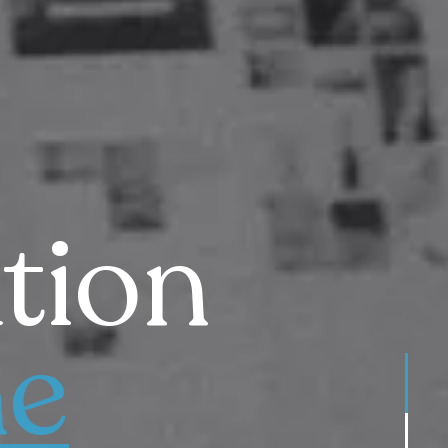
tion
ne