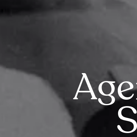
Age
S