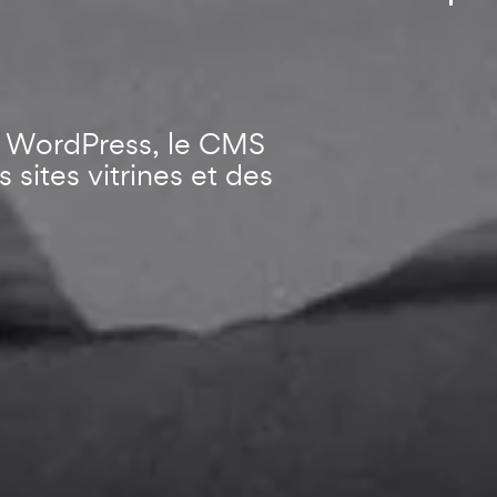
e WordPress, le CMS
sites vitrines et des