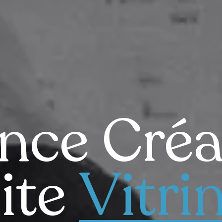
nce Créa
ite
Vitri