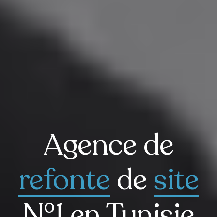
Agence de
refonte
de
site
N°1 en Tunisie