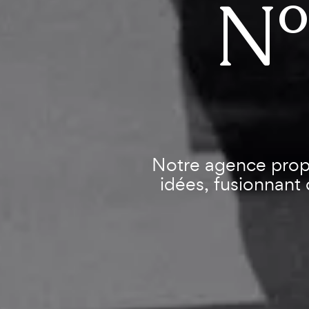
N°
Notre agence prop
idées, fusionnant 