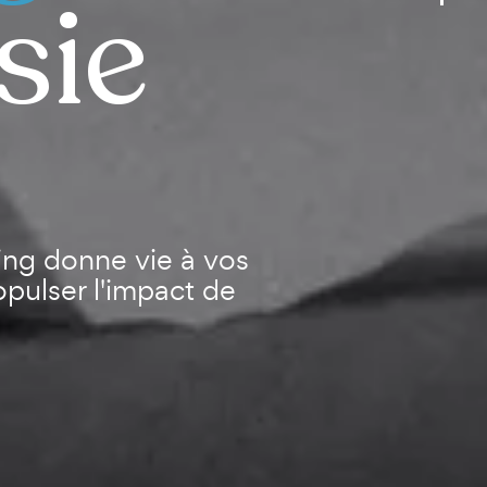
sie
ng donne vie à vos
opulser l'impact de