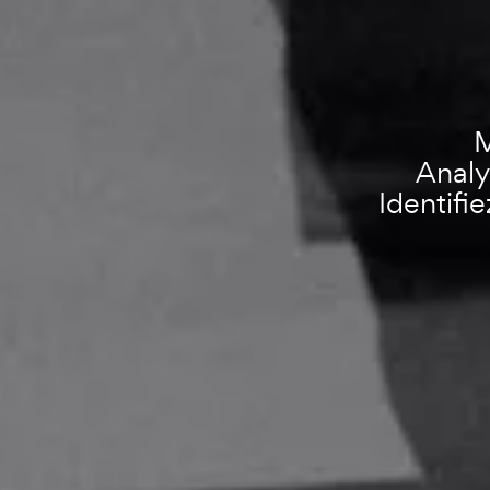
M
Analy
Identifi