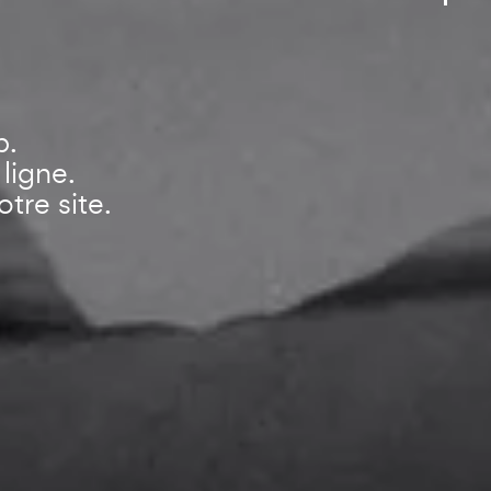
b.
ligne.
tre site.