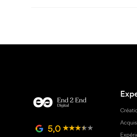
Expe
Créati
Acquisi
5,0
Expérie