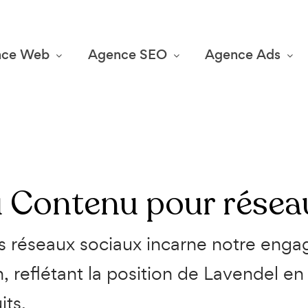
nce Web
Agence SEO
Agence Ads
u Contenu pour
résea
s réseaux sociaux incarne notre enga
on, reflétant la position de Lavendel e
its.