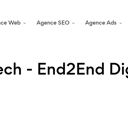
nce Web
Agence SEO
Agence Ads
ech - End2End Dig