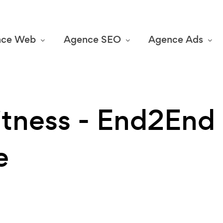
nce Web
Agence SEO
Agence Ads
Fitness - End2End
e