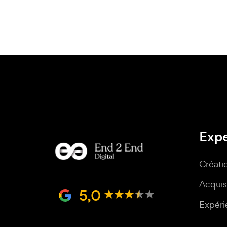
Expe
Créati
Acquisi
5,0
Expérie